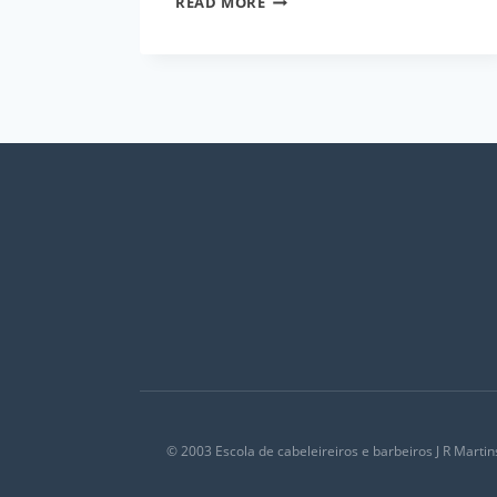
READ MORE
DICAS
DE
CUIDADOS
PARA
CABELOS
QUIMICAMENTE
TRATADOS
© 2003 Escola de cabeleireiros e barbeiros J R Martin